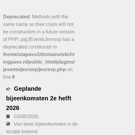
Deprecated
: Methods with the
same name as their class will not
be constructors in a future version
of PHP; plgJEventsJevrsvp has a
deprecated constructor in
/home/stapavo2/domains/sticht
ingpavo.nl/public_html/plugins/
jevents/jevrsvp/jevrsvp.php
on
line
8
Geplande
bijeenkomsten 2e helft
2026
03/08/2026
,
Van twee bijeenkomsten is de
locatie bekend