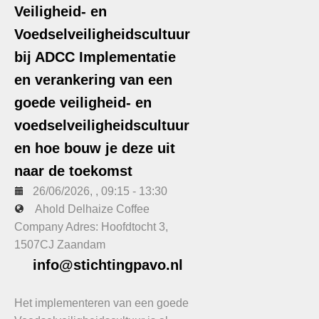
Veiligheid- en
Voedselveiligheidscultuur
bij ADCC Implementatie
en verankering van een
goede veiligheid- en
voedselveiligheidscultuur
en hoe bouw je deze uit
naar de toekomst
26/06/2026
, ,
09:15
-
13:30
Ahold Delhaize Coffee
Company Adres: Hoofdtocht 3,
1507CJ Zaandam
info@stichtingpavo.nl
Het implementeren van een goede