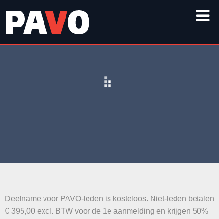
Deelname voor PAVO-leden is kosteloos. Niet-leden betalen
€ 395,00 excl. BTW voor de 1e aanmelding en krijgen 50%