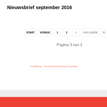
Nieuwsbrief september 2016
START
VORIGE
1
2
3
VOLGENDE
EI
Pagina 3 van 3
AcyMailing - Joomla!® Marketing Campaign