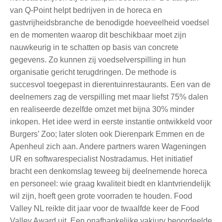
van Q-Point helpt bedrijven in de horeca en
gastvrijheidsbranche de benodigde hoeveelheid voedsel
en de momenten waarop dit beschikbaar moet zijn
nauwkeurig in te schatten op basis van concrete
gegevens. Zo kunnen zij voedselverspilling in hun
organisatie gericht terugdringen. De methode is
succesvol toegepast in dierentuinrestaurants. Een van de
deelnemers zag de verspilling met maar liefst 75% dalen
en realiseerde dezelfde omzet met bijna 30% minder
inkopen. Het idee werd in eerste instantie ontwikkeld voor
Burgers’ Zoo; later sloten ook Dierenpark Emmen en de
Apenheul zich aan. Andere partners waren Wageningen
UR en softwarespecialist Nostradamus. Het initiatief
bracht een denkomslag teweeg bij deelnemende horeca
en personeel: wie graag kwaliteit biedt en klantvriendelijk
wil zijn, hoeft geen grote voorraden te houden. Food
Valley NL reikte dit jaar voor de twaalfde keer de Food
Valley Award uit. Een onafhankelijke vakjury beoordeelde