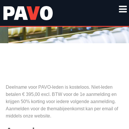
Deelname voor PAVO-leden is kosteloos. Niet-leden
betalen € 395,00 excl. BTW voor de 1e aanmelding en
krijgen 50% korting voor iedere volgende aanmelding.
Aanmelden voor de themabijeenkomst kan per email of
middels onze website.