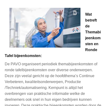
Wat
betreft
de
Themabi
jeenkom
sten en
Ronde
Tafel bijeenkomsten:
De PAVO organiseert periodiek themabijeenkomsten of
ronde tafelbijeenkomsten over diverse onderwerpen.
Deze zijn veelal gericht op de hoofdthema’s Continue
Verbeteren, kwaliteitsonderwerpen, Productie
/Techniek/automatisering. Kernpunt is altijd het
overbrengen van praktische informatie welke de
deelnemers ook snel in hun eigen bedrijven kunnen
invoeren. Deze praktische bijeenkomsten worden door de