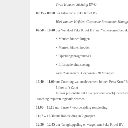
Twan Haasen, Stichting PAVO
09.35 – 09.50
uur Introductie Peka Kroef BV
Wiek van der Heijden, Corporate Production Manag
09.50 – 10.40
uur Wat doet Peka Kroef BV aan “je personeel betrekke
• Mensen binnen krijgen
• Mensen binnen houden
• Opleidingsprogramma’s
• Informatie uitwisseling
Jack Rademakers, Corporate HR Manager
10.40 – 11.00
uur Coaching van medewerkers binnen Peka Kroef 
Lilian in ‘t Zand
In haar presentatie zal Lilian (externe coach) toel
coaching trajecten ingevuld worden
11.00 – 11.15
uur Pauze + voorbereiding rondleiding
11.15 – 12.30
uur Rondleiding in 2 groepen
12.30 – 12.45
uur Terugkoppeling en vragen aan Peka Kroef BV