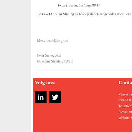
Twan Haasen, Stichting PAVO
12.45 – 13.15
uur Sluiting en broodjeslunch aangeboden door Pek
Met vriendelijke groet,
Peter Santegoeds
Directeur Stichting PAVO
Volg ons!
Conta
Vensestra
6599 AR 
Tel: 06-
E-mail:
i
Website: