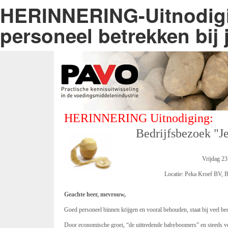
HERINNERING-Uitnodigin
personeel betrekken bij j
HERINNERING Uitnodiging:
Bedrijfsbezoek "Je
Vrijdag 23
Locatie: Peka Kroef BV, 
Geachte heer, mevrouw,
Goed personeel binnen krijgen en vooral behouden, staat bij veel b
Door economische groei, “de uittredende babyboomers” en steeds v